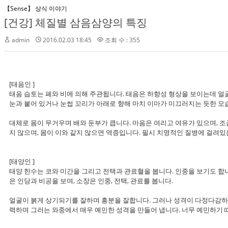
【Sense】 상식 이야기
[건강] 체질별 삼음삼양의 특징
admin
2016.02.03 18:45
조회 수 : 355
[태음인 ]
태음 습토는 폐와 비에 의해 주관됩니다. 태음은 하향성 형상을 보이는데 얼굴에
눈과 붙어 있거나 눈썹 꼬리가 아래로 향해 마치 이마가 미끄러지는 듯한 모습
대체로 몸이 무거우며 배와 둔부가 큽니다. 마음은 여리고 여유가 있으며, 조
지 않으며, 몸이 이와 같지 않으면 역증입니다. 필시 치명적인 질병에 걸려있
[태양인 ]
태양 한수는 코와 미간을 그리고 전택과 관료혈을 봅니다. 인중을 보기도 합니
은 인당과 비공을 보며, 소장은 인중, 전택, 관료를 봅니다.
얼굴이 붉게 상기되기를 잘하며 흥분을 잘합니다. 그러나 성격이 다정다감하
력하며 그러는 와중에서 매우 예민한 성격을 만들어 냅니다. 너무 예민하기 