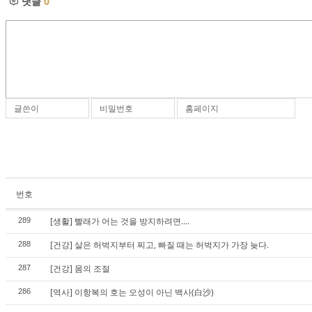
댓글
0
글쓴이
비밀번호
홈페이지
번호
[생활] 빨래가 어는 것을 방지하려면....
289
[건강] 살은 허벅지부터 찌고, 빠질 때는 허벅지가 가장 늦다.
288
[건강] 몸의 조절
287
[역사] 이항복의 호는 오성이 아닌 백사(白沙)
286