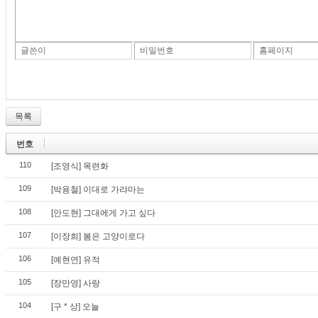
글쓴이
비밀번호
홈페이지
목록
번호
110
[조영식] 목련화
109
[박용철] 이대로 가랴마는
108
[안도현] 그대에게 가고 싶다
107
[이장희] 봄은 고양이로다
106
[예현연] 유적
105
[장만영] 사랑
104
[구 * 상] 오늘