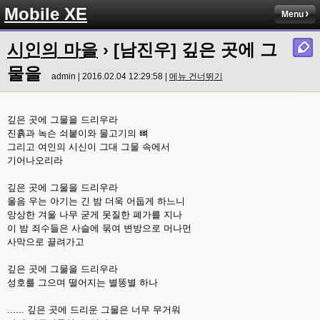
Mobile XE
Menu
시인의 마을
› [남진우] 깊은 곳에 그
물을
admin | 2016.02.04 12:29:58 |
메뉴 건너뛰기
깊은 곳에 그물을 드리우라
진흙과 녹슨 쇠붙이와 물고기의 뼈
그리고 여인의 시신이 그대 그물 속에서
기어나오리라
깊은 곳에 그물을 드리우라
울음 우는 아기는 긴 밤 더욱 어둡게 하느니
앙상한 겨울 나무 굳게 못질한 폐가를 지나
이 밤 죄수들은 사슬에 묶여 변방으로 머나먼
사막으로 끌려가고
깊은 곳에 그물을 드리우라
성호를 그으며 떨어지는 별똥별 하나
...... 깊은 곳에 드리운 그물은 너무 무거워