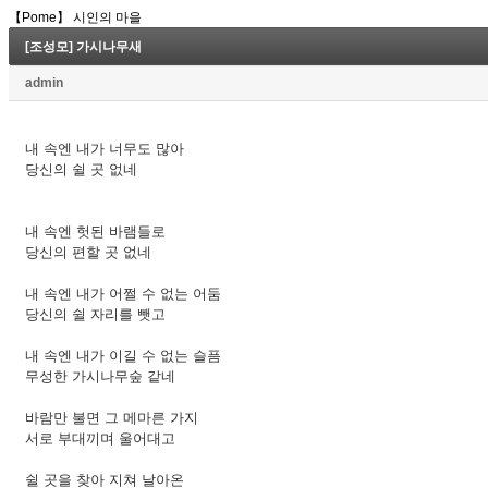
【Pome】 시인의 마을
[조성모] 가시나무새
admin
내 속엔 내가 너무도 많아
당신의 쉴 곳 없네
내 속엔 헛된 바램들로
당신의 편할 곳 없네
내 속엔 내가 어쩔 수 없는 어둠
당신의 쉴 자리를 뺏고
내 속엔 내가 이길 수 없는 슬픔
무성한 가시나무숲 같네
바람만 불면 그 메마른 가지
서로 부대끼며 울어대고
쉴 곳을 찾아 지쳐 날아온