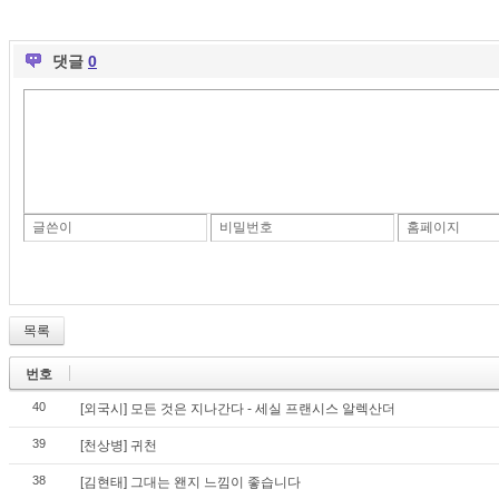
댓글
0
글쓴이
비밀번호
홈페이지
목록
번호
40
[외국시] 모든 것은 지나간다 - 세실 프랜시스 알렉산더
39
[천상병] 귀천
38
[김현태] 그대는 왠지 느낌이 좋습니다