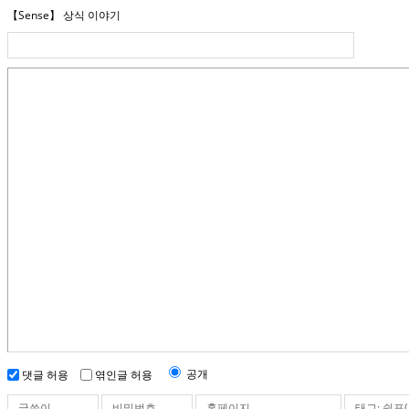
【Sense】 상식 이야기
공개
댓글 허용
엮인글 허용
글쓴이
비밀번호
홈페이지
태그: 쉼표