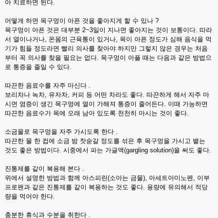
아 치료하면 된다.
어떻게 하면 목구멍이 아픈 것을 좋아지게 할 수 있나 ?
목구멍이 아픈 것은 대부분 2~3일이 지나면 좋아지는 것이 보통이다. 따라
서 열이나거나, 온몸의 근육통이 있거나, 목이 아픈 정도가 심해 음식을 먹
기가 힘들 정도라면 빨리 의사를 찾아야 하지만 그렇지 않은 경우는 처음
부터 꼭 의사를 찾을 필요는 없다. 목구멍이 아플 때는 다음과 같은 방법으
로 통증을 줄일 수 있다.
따끈한 음료수를 자주 마신다 .
보리차나 녹차, 유자차, 커피 등 어떤 차라도 좋다. 따끈하게 해서 자주 마
시면 염증이 생긴 목구멍에 열이 가해져 통증이 줄어든다. 이때 가능하면
따끈한 음료수가 목에 오래 남아 있도록 천천히 마시는 것이 좋다.
소금물로 목구멍을 자주 가시도록 한다 .
따끈한 물 한 컵에 소금 밤 찻숟갈 정도를 섞은 후 목구멍을 가시고 뱉는
것도 좋은 방법이다. 시중에서 파는 가글액(gargling solution)을 써도 좋다.
진통제를 같이 복용해 본다 .
위에서 설명한 방법과 함께 아스피린(소아는 금물), 아세트아미노펜, 이부
프로펜과 같은 진통제를 같이 복용하는 것도 좋다. 용량에 유의해서 적당
량을 먹어야 한다.
충분한 휴식과 수분을 취한다 .