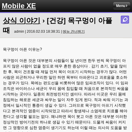
Mobile XE
Menu
상식 이야기
› [건강] 목구멍이 아플
때
admin | 2016.02.03 18:38:31 |
메뉴 건너뛰기
목구멍이 아픈 이유는?
목구멍이 아픈 것은 대부분의 사람들이 일 년이면 한두 번씩 목구멍이 아
프지 않은 사람이 없을 정도로 매우 흔한 증상이다 . 감기 초기, 말을 많이
한 후, 목이 건조할 때 제일 먼저 목이 아프기 시작하는 경우가 많다. 어떤
사람은 피곤하거나 무리한 일만 하면 목부터 아파온다고 괴로움을 호소하
는 경우가 있다. 목에는 편도선을 비롯하여 많은 임파조직이 있다. 이 임파
조직은 바이러스나 세균이 우리 몸에 침입할 때 처음으로 본격적인 싸움을
시작하는 곳이다. 일종의 최전방진지인 셈이다. 따라서 이곳은 우리 몸에
침입하는 해로운 세균과 싸우는 일이 자주 있게 된다. 적과 싸워 이기는 과
정에서 일시적인 통증이 생길 수 있다. 그러므로 목구멍이 아프기 시작했
다고 본격적인 염증이 시작되었고 따라서 항생제나 소염제로 치료를 해야
한다고 생각할 필요는 없다. 왜냐하면 목이 붓고 아픈 것은 대부분 이러한
정상적인 방어기전의 하나로 생길 수 있기 때문이다. 드물게 싸움이 커지
면 그 영향으로 심한 염증이 생기기도 하는데 이럴 때는 의사의 도움을 받